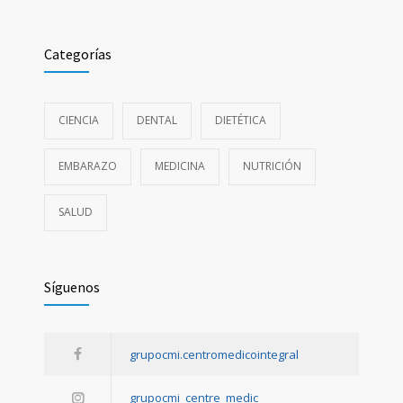
Uso de insulina basal: todo lo que debes saber
10 DE JULIO DE 2026
Categorías
Sobredosis de melatonina: efectos y recomendaciones
1 DE JULIO DE 2026
CIENCIA
DENTAL
DIETÉTICA
EMBARAZO
MEDICINA
NUTRICIÓN
SALUD
Síguenos
grupocmi.centromedicointegral
grupocmi_centre_medic