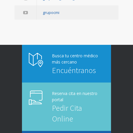
grupocmi
Busca tu centro médico
más cercano
Encuéntranos
Reserva cita en nuestro
portal
Pedir Cita
Online