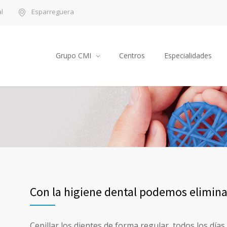
l
Esparreguera
Grupo CMI
Centros
Especialidades
Con la higiene dental podemos eliminar
Cepillar los dientes de forma regular, todos los día