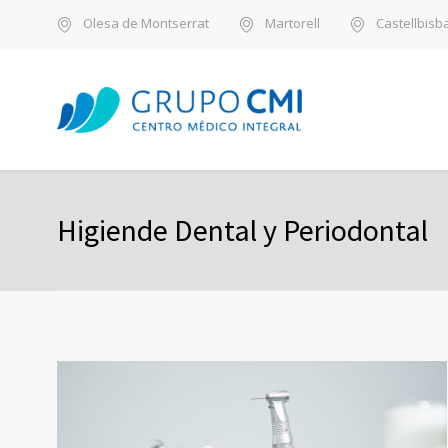
Olesa de Montserrat
Martorell
Castellbisba
Higiende Dental y Periodontal