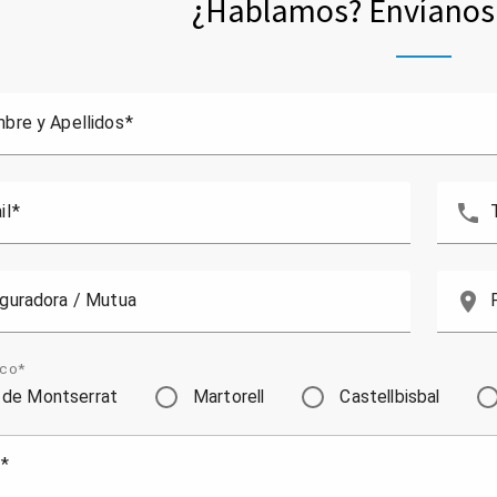
¿Hablamos? Envíanos 
bre y Apellidos
phone
il
place
guradora / Mutua
ico*
 de Montserrat
Martorell
Castellbisbal
e