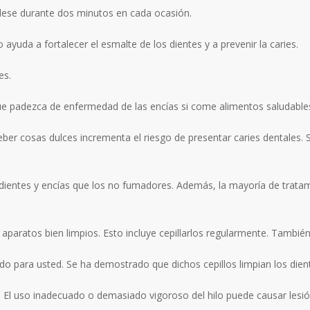
íllese durante dos minutos en cada ocasión.
o ayuda a fortalecer el esmalte de los dientes y a prevenir la caries.
es.
e padezca de enfermedad de las encías si come alimentos saludable
eber cosas dulces incrementa el riesgo de presentar caries dentales. S
entes y encías que los no fumadores. Además, la mayoría de tratami
aparatos bien limpios. Esto incluye cepillarlos regularmente. Tambié
iado para usted. Se ha demostrado que dichos cepillos limpian los die
. El uso inadecuado o demasiado vigoroso del hilo puede causar lesión