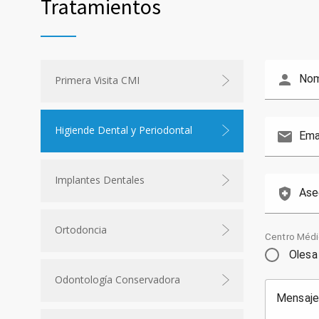
Tratamientos
person
Nom
Primera Visita CMI
Higiende Dental y Periodontal
email
Ema
Implantes Dentales
health_and_safety
Ase
Ortodoncia
Centro Méd
Olesa
Odontología Conservadora
Mensaj