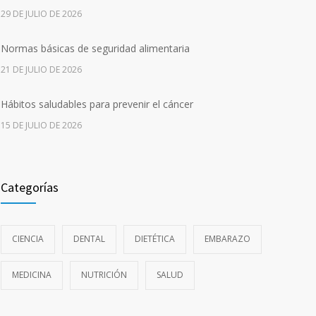
29 DE JULIO DE 2026
Normas básicas de seguridad alimentaria
21 DE JULIO DE 2026
Hábitos saludables para prevenir el cáncer
15 DE JULIO DE 2026
Uso de insulina basal: todo lo que debes saber
10 DE JULIO DE 2026
Categorías
Sobredosis de melatonina: efectos y
recomendaciones
CIENCIA
DENTAL
DIETÉTICA
EMBARAZO
1 DE JULIO DE 2026
MEDICINA
NUTRICIÓN
SALUD